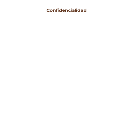
Confidencialidad
«LA DEFENSA TIENE AL CONFLICTO COMO
SU FUENTE Y SU MÓVIL; A LA
CONSTITUCIÓN Y A LA LEY, COMO SUS
ARMAS; A LA RAZÓN, COMO SU