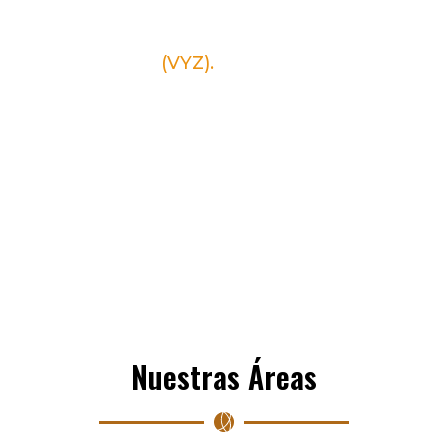
INSTRUMENTO; A LA ESTRATEGIA, COMO
SU PERSPECTIVA; Y, A LA JUSTICIA COMO
SU OBJETIVO”
(VYZ).
Nuestras Áreas