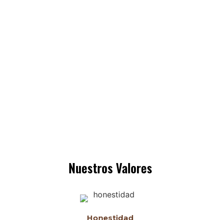
Visión
Alcanzar el liderazgo en la prestación de servicios de
patrocinio y asesoría legal; y contribuir con la
comunidad jurídica, con doctrina especializada.
Nuestros Valores
Honestidad