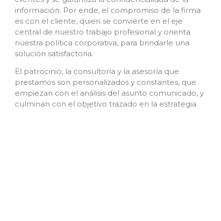
información. Por ende, el compromiso de la firma
es con el cliente, quien se convierte en el eje
central de nuestro trabajo profesional y orienta
nuestra política corporativa, para brindarle una
solución satisfactoria.
El patrocinio, la consultoría y la asesoría que
prestamos son personalizados y constantes, que
empiezan con el análisis del asunto comunicado, y
culminan con el objetivo trazado en la estrategia.
Misión
Somos un estudio jurídico especializado que brinda
servicios legales en forma eficiente y satisfactoria,
sustentada en tres ejes: persona, asunto y estrategia.