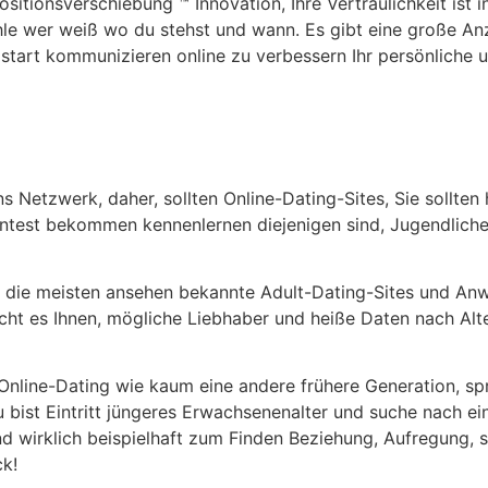
sitionsverschiebung ™ Innovation, Ihre Vertraulichkeit ist i
hle wer weiß wo du stehst und wann. Es gibt eine große A
 start kommunizieren online zu verbessern Ihr persönlich
s Netzwerk, daher, sollten Online-Dating-Sites, Sie sollten 
ntest bekommen kennenlernen diejenigen sind, Jugendlich
 & die meisten ansehen bekannte Adult-Dating-Sites und An
ht es Ihnen, mögliche Liebhaber und heiße Daten nach Alter
ne-Dating wie kaum eine andere frühere Generation, sprin
du bist Eintritt jüngeres Erwachsenenalter und suche nach ei
nd wirklich beispielhaft zum Finden Beziehung, Aufregung, 
ck!