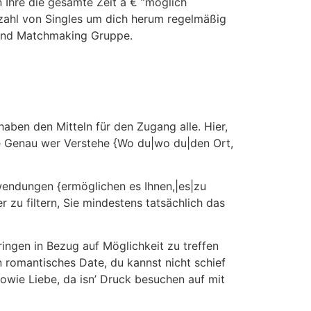
n Ihre die gesamte Zeit â € ”möglich
nzahl von Singles um dich herum regelmäßig
e und Matchmaking Gruppe.
haben den Mitteln für den Zugang alle. Hier,
e Genau wer Verstehe {Wo du|wo du|den Ort,
wendungen {ermöglichen es Ihnen,|es|zu
 zu filtern, Sie mindestens tatsächlich das
gen in Bezug auf Möglichkeit zu treffen
n romantisches Date, du kannst nicht schief
sowie Liebe, da isn’ Druck besuchen auf mit