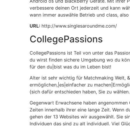
Android os und Blackberry Geräte. Mit ihrer Po
verbessere deinen Ort jederzeit und kann wä
wann immer auswähle Betrieb und class, also
URL:
http://www.singlesaroundme.com/
CollegePassions
CollegePassions ist Teil von unter das Passion
du wirst finden sichere Umgebung wo du kön
für den du|bist was du im Leben bist!
Alter ist sehr wichtig für Matchmaking Welt,
ermöglichen,|es|einfacher zu machen|Ermöglic
{sich dafür entschieden haben, Sie zu wählen.
Gegenwart Erwachsene haben angenommen Onli
Zeiten innerhalb ihrer eine lange Zeit. Wenn 
gehen der 13 Websites wir ausgewählt. Sie si
Individuen das sind zu alt individuell. Viel Glü